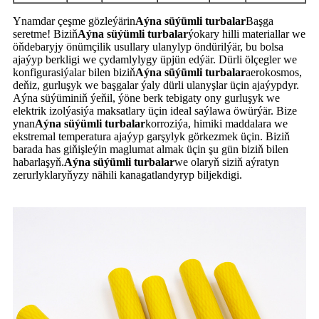
Ynamdar çeşme gözleýärin
Aýna süýümli turbalar
Başga
seretme! Biziň
Aýna süýümli turbalar
ýokary hilli materiallar we
öňdebaryjy önümçilik usullary ulanylyp öndürilýär, bu bolsa
ajaýyp berkligi we çydamlylygy üpjün edýär. Dürli ölçegler we
konfigurasiýalar bilen biziň
Aýna süýümli turbalar
aerokosmos,
deňiz, gurluşyk we başgalar ýaly dürli ulanyşlar üçin ajaýypdyr.
Aýna süýüminiň ýeňil, ýöne berk tebigaty ony gurluşyk we
elektrik izolýasiýa maksatlary üçin ideal saýlawa öwürýär. Bize
ynan
Aýna süýümli turbalar
korroziýa, himiki maddalara we
ekstremal temperatura ajaýyp garşylyk görkezmek üçin. Biziň
barada has giňişleýin maglumat almak üçin şu gün biziň bilen
habarlaşyň.
Aýna süýümli turbalar
we olaryň siziň aýratyn
zerurlyklaryňyzy nähili kanagatlandyryp biljekdigi.