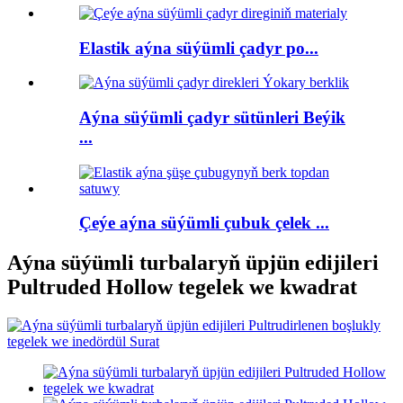
Elastik aýna süýümli çadyr po...
Aýna süýümli çadyr sütünleri Beýik
...
Çeýe aýna süýümli çubuk çelek ...
Aýna süýümli turbalaryň üpjün edijileri
Pultruded Hollow tegelek we kwadrat