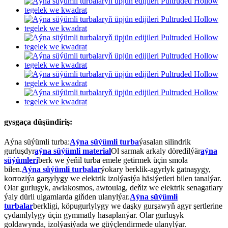
gysgaça düşündiriş:
Aýna süýümli turba:
Aýna süýümli turba
ýasalan silindrik
gurluşdyr
aýna süýümli material
Ol sarmak arkaly döredilýär
aýna
süýümleri
berk we ýeňil turba emele getirmek üçin smola
bilen.
Aýna süýümli turbalar
ýokary berklik-agyrlyk gatnaşygy,
korroziýa garşylygy we elektrik izolýasiýa häsiýetleri bilen tanalýar.
Olar gurluşyk, awiakosmos, awtoulag, deňiz we elektrik senagatlary
ýaly dürli ulgamlarda giňden ulanylýar.
Aýna süýümli
turbalar
berkligi, köpugurlylygy we daşky gurşawyň agyr şertlerine
çydamlylygy üçin gymmatly hasaplanýar. Olar gurluşyk
goldawynda, izolýasiýada we güýçlendirmede ulanylýar.