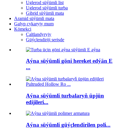
Uglerod süýümli list
Uglerod süýümli turba
Gibrid süýümli mata
Aramid süýümli mata
Galyp çykaryjy mum
Kömekçi
Çaltlandyryjy
Güýçlendiriji serişde
Aýna süýümli göni hereket edýän E
...
Aýna süýümli turbalaryň üpjün
edijileri...
Aýna süýümli güýçlendirilen poli...