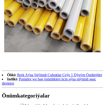
Öňki:
Berk Aýna Süýümli Çubuklar Çeýe 1 Dýuým Öndürijiler
Indiki:
Pomidor we bag ösümlikleri üçin aýna süýümli agaç
direkleri
Önüm
kategoriýalar