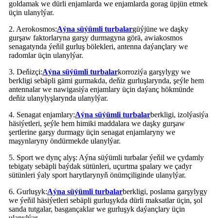
goldamak we dürli enjamlarda we enjamlarda gorag üpjün etmek
üçin ulanylýar.
2. Aerokosmos:
Aýna süýümli turbalar
güýjüne we daşky
gurşaw faktorlaryna garşy durmagyna görä, awiakosmos
senagatynda ýeňil gurluş bölekleri, antenna daýançlary we
radomlar üçin ulanylýar.
3. Deňizçi:
Aýna süýümli turbalar
korroziýa garşylygy we
berkligi sebäpli gämi gurmakda, deňiz gurluşlarynda, şeýle hem
antennalar we nawigasiýa enjamlary üçin daýanç hökmünde
deňiz ulanylyşlarynda ulanylýar.
4. Senagat enjamlary:
Aýna süýümli turbalar
berkligi, izolýasiýa
häsiýetleri, şeýle hem himiki maddalara we daşky gurşaw
şertlerine garşy durmagy üçin senagat enjamlaryny we
maşynlaryny öndürmekde ulanylýar.
5. Sport we dynç alyş: Aýna süýümli turbalar ýeňil we çydamly
tebigaty sebäpli baýdak sütünleri, uçurtma şpalary we çadyr
sütünleri ýaly sport harytlarynyň önümçiliginde ulanylýar.
6. Gurluşyk:
Aýna süýümli turbalar
berkligi, poslama garşylygy
we ýeňil häsiýetleri sebäpli gurluşykda dürli maksatlar üçin, şol
sanda tutgalar, basgançaklar we gurluşyk daýançlary üçin
ulanylýar.