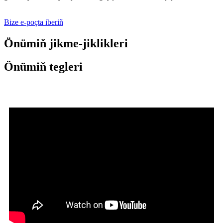
Bize e-poçta iberiň
Önümiň jikme-jiklikleri
Önümiň tegleri