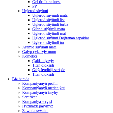
Gel örtük reçinesi
PP
Uglerod süýümi
Uglerod süýümli mata
Uglerod süýümli list
Uglerod süýümli turba
Gibrid süýümli mata
Uglerod süýümli mat
Uglerod süýümi Doğranan sapaklar
Uglerod süýümli tor
Aramid süýümli mata
Galyp çykaryjy mum
Kömekçi
Çaltlandyryjy
Titan dioksidi
Güýçlendiriji serişde
Titan dioksidi
Biz barada
Kompaniýanyň profili
Kompaniýanyň medeniýeti
Kompaniýanyň taryhy
Sertifikat
Kompaniýa sergisi
Hyzmatdaşlarymyz
Zawoda syýahat