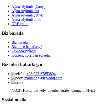
Aýna süýümli aýlanyş
Aýna süýümli mat
Aýna süýümli çybyk
Aýna süýümli turba
GRP grating
Biz barada
Biz barada
Biz bilen habarlaşyň
Zawoda syýahat
Köplenç soralýan soraglar
Biz bilen habarlaşyň
+86 023-67853804
marketing@frp-cqdj.com
NO.21 Honghuxi ýoly, ubeubei etraby, Çongçin, Hytaý
Sosial media