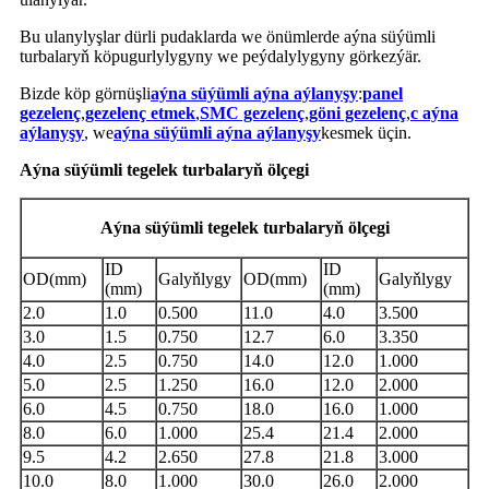
Bu ulanylyşlar dürli pudaklarda we önümlerde aýna süýümli
turbalaryň köpugurlylygyny we peýdalylygyny görkezýär.
Bizde köp görnüşli
aýna süýümli aýna aýlanyşy
:
panel
gezelenç
,
gezelenç etmek
,
SMC gezelenç
,
göni gezelenç
,
c aýna
aýlanyşy
, we
aýna süýümli aýna aýlanyşy
kesmek üçin.
Aýna süýümli tegelek turbalaryň ölçegi
Aýna süýümli tegelek turbalaryň ölçegi
ID
ID
OD(mm)
Galyňlygy
OD(mm)
Galyňlygy
(mm)
(mm)
2.0
1.0
0.500
11.0
4.0
3.500
3.0
1.5
0.750
12.7
6.0
3.350
4.0
2.5
0.750
14.0
12.0
1.000
5.0
2.5
1.250
16.0
12.0
2.000
6.0
4.5
0.750
18.0
16.0
1.000
8.0
6.0
1.000
25.4
21.4
2.000
9.5
4.2
2.650
27.8
21.8
3.000
10.0
8.0
1.000
30.0
26.0
2.000