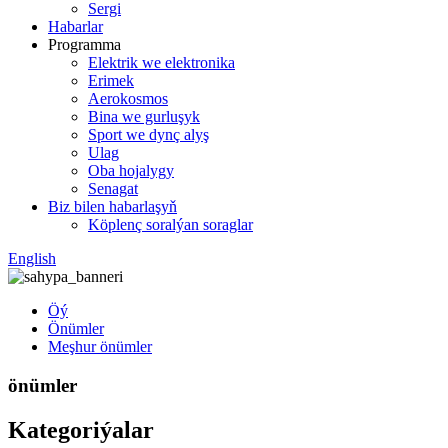
Sergi
Habarlar
Programma
Elektrik we elektronika
Erimek
Aerokosmos
Bina we gurluşyk
Sport we dynç alyş
Ulag
Oba hojalygy
Senagat
Biz bilen habarlaşyň
Köplenç soralýan soraglar
English
Öý
Önümler
Meşhur önümler
önümler
Kategoriýalar