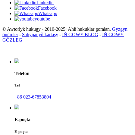
Linkedin
Facebook
Whatsapp
youtube
© Awtorlyk hukugy - 2010-2025: Ähli hukuklar goralan.
Gyzgyn
önümler
-
Sahypanyň kartasy
-
IŇ GOWY BLOG
-
IŇ GOWY
GÖZLEG
Telefon
Tel
+86 023-67853804
E-poçta
E-poçta