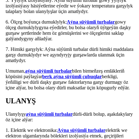
5. Ýylylyk izolýasiýasy: Aýna süýümli turbalar gowy ýylylyk
izolýasiýasy häsiýetlerine eýedir we ýokary temperatura garşylyk
talaplary bolan ulanylyşlar üçin amatlydyr.
6. Ölçeg boýunça durnuklylyk:
Aýna süýümli turbalar
gowy
ölçeg durnuklylygyna eýedirler, bu bolsa olaryň üýtgeýän daşky
gurşaw şertlerinde hem öz görnüşlerini we ölçeglerini saklap
galýandygyny aňladýar.
7. Himiki garşylyk: Aýna süýümli turbalar dürli himiki maddalara
garşy durnuklydyr we aşyndyryjy gurşawlarda ulanmak üçin
amatlydyr.
Umuman,
aýna süýümli turbalar
bilen birmeňzeş emläkleriň
köpüsini paýlaşýar
berk aýna süýümli çubuqlar
berkligi,
ýeňilligi we dürli daşky gurşaw faktorlaryna garşy durmagy öz
içine alýar, bu bolsa olary dürli maksatlar üçin köpugurly edýär.
ULANYŞ
Ulanylyşy
aýna süýümli turbalar
dürli-dürli bolup, aşakdakylary
öz içine alýar:
1. Elektrik we elektronika:
Aýna süýümli turbalar
elektrik we
elektron ulgamlarynda bölekleri izolýasiýa etmek, geçirijileri