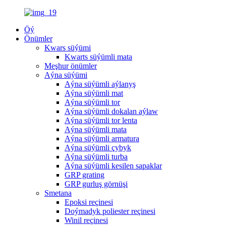
Öý
Önümler
Kwars süýümi
Kwarts süýümli mata
Meşhur önümler
Aýna süýümi
Aýna süýümli aýlanyş
Aýna süýümli mat
Aýna süýümli tor
Aýna süýümli dokalan aýlaw
Aýna süýümli tor lenta
Aýna süýümli mata
Aýna süýümli armatura
Aýna süýümli çybyk
Aýna süýümli turba
Aýna süýümli kesilen sapaklar
GRP grating
GRP gurluş görnüşi
Smetana
Epoksi reçinesi
Doýmadyk poliester reçinesi
Winil reçinesi