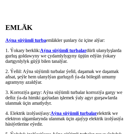
EMLÄK
Aýna süýümli turba
emläkler şunlary öz içine alýar:
1. Ýokary berklik:
Aýna süýümli turbalar
dürli ulanylyşlarda
gurluş goldawyny we çydamlylygyny üpjün edýän ýokary
dartgynlylyk güýji bilen tanalýar.
2. Ýeňil: Aýna süýümli turbalar ýeňil, daşamak we daşamak
aňsat, şeýle hem ulanylýan gurluşyň ýa-da bölegiň umumy
agramyny azaldýar.
3. Korroziýa garşy: Aýna süýümli turbalar korroziýa garşy we
deňiz ýa-da himiki gaýtadan işlemek ýaly agyr gurşawlarda
ulanmak üçin amatlydyr.
4. Elektrik izolýasiýasy:
Aýna süýümli turbalar
elektrik we
elektron ulgamlarynda ulanmak üçin ajaýyp elektrik izolýasiýa
häsiýetlerine eýedir.