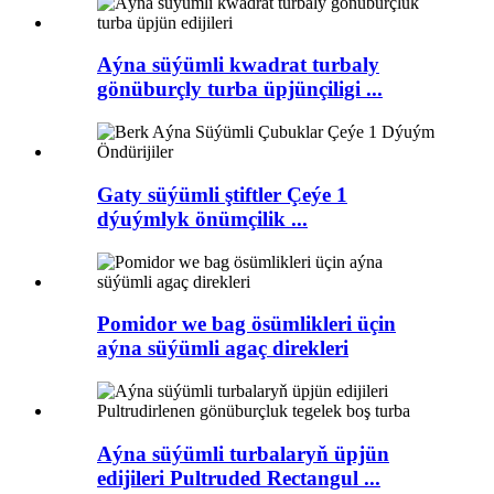
Aýna süýümli kwadrat turbaly
gönüburçly turba üpjünçiligi ...
Gaty süýümli ştiftler Çeýe 1
dýuýmlyk önümçilik ...
Pomidor we bag ösümlikleri üçin
aýna süýümli agaç direkleri
Aýna süýümli turbalaryň üpjün
edijileri Pultruded Rectangul ...