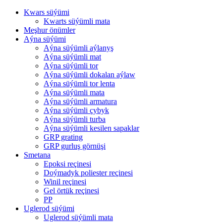
Kwars süýümi
Kwarts süýümli mata
Meşhur önümler
Aýna süýümi
Aýna süýümli aýlanyş
Aýna süýümli mat
Aýna süýümli tor
Aýna süýümli dokalan aýlaw
Aýna süýümli tor lenta
Aýna süýümli mata
Aýna süýümli armatura
Aýna süýümli çybyk
Aýna süýümli turba
Aýna süýümli kesilen sapaklar
GRP grating
GRP gurluş görnüşi
Smetana
Epoksi reçinesi
Doýmadyk poliester reçinesi
Winil reçinesi
Gel örtük reçinesi
PP
Uglerod süýümi
Uglerod süýümli mata