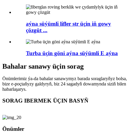
aýna süýümli lifler str üçin iň gowy
çözgüt ...
Turba üçin göni aýna süýümli E aýna
Bahalar sanawy üçin sorag
Önümlerimiz ýa-da bahalar sanawymyz barada soraglaryňyz bolsa,
bize e-poçtaňyzy galdyryň, biz 24 sagadyň dowamynda siziň bilen
habarlaşarys.
SORAG IBERMEK ÜÇIN BASYŇ
Önümler